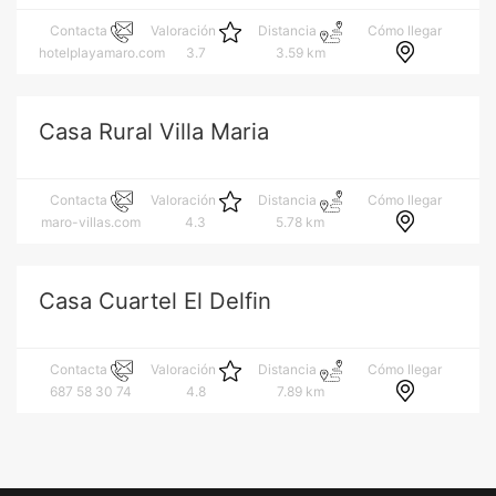
Cómo llegar
Contacta
Valoración
Distancia
hotelplayamaro.com
3.7
3.59 km
Casa Rural Villa Maria
Cómo llegar
Contacta
Valoración
Distancia
maro-villas.com
4.3
5.78 km
Casa Cuartel El Delfin
Cómo llegar
Contacta
Valoración
Distancia
687 58 30 74
4.8
7.89 km