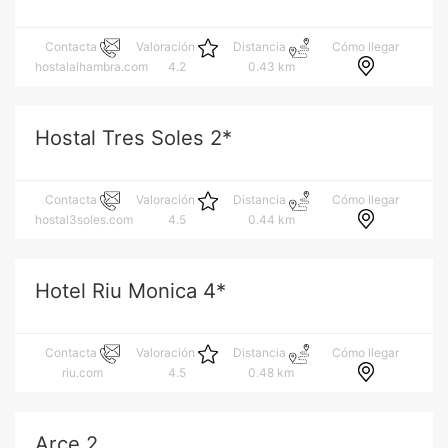
Cómo llegar
Contacta
Valoración
Distancia
hostalalhambra.com
4.2
0.43 km
Hostal Tres Soles 2*
Cómo llegar
Contacta
Valoración
Distancia
hostal3soles.com
4.5
0.44 km
Hotel Riu Monica 4*
Cómo llegar
Contacta
Valoración
Distancia
riu.com
4.5
0.48 km
Arce 2