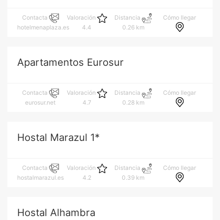
Cómo llegar
Contacta
Valoración
Distancia
hotelmenaplaza.es
4.4
0.26 km
Apartamentos Eurosur
Cómo llegar
Contacta
Valoración
Distancia
eurosur.net
4.7
0.28 km
Hostal Marazul 1*
Cómo llegar
Contacta
Valoración
Distancia
hostalmarazul.es
4.2
0.39 km
Hostal Alhambra