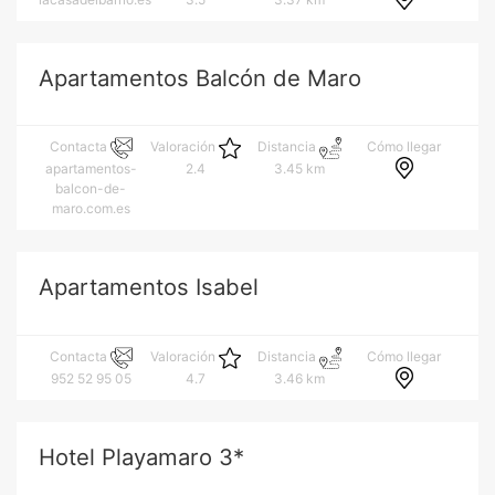
Apartamentos Balcón de Maro
Cómo llegar
Contacta
Valoración
Distancia
apartamentos-
2.4
3.45 km
balcon-de-
maro.com.es
Apartamentos Isabel
Cómo llegar
Contacta
Valoración
Distancia
952 52 95 05
4.7
3.46 km
Hotel Playamaro 3*