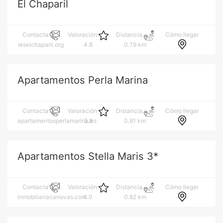
El Chaparil
Cómo llegar
Contacta
Valoración
Distancia
ieselchaparil.org
4.8
0.79 km
Apartamentos Perla Marina
Cómo llegar
Contacta
Valoración
Distancia
apartamentosperlamarina.es
3.8
0.81 km
Apartamentos Stella Maris 3*
Cómo llegar
Contacta
Valoración
Distancia
inmobiliariacanovas.com
4.0
0.82 km