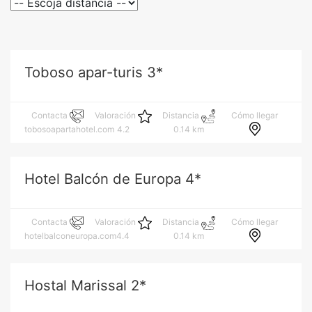
Toboso apar-turis 3*
Cómo llegar
Contacta
Valoración
Distancia
tobosoapartahotel.com
4.2
0.14 km
Hotel Balcón de Europa 4*
Cómo llegar
Contacta
Valoración
Distancia
hotelbalconeuropa.com
4.4
0.14 km
Hostal Marissal 2*