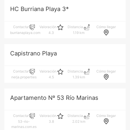
HC Burriana Playa 3*
Cómo llegar
Contacta
Valoración
Distancia
burrianaplaya.com
4.3
1.19 km
Capistrano Playa
Cómo llegar
Contacta
Valoración
Distancia
nerja.properties
4.5
1.39 km
Apartamento Nº 53 Río Marinas
Cómo llegar
Contacta
Valoración
Distancia
53-rio-
3.8
2.02 km
marinas.com.es