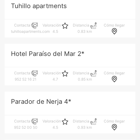
Tuhillo apartments
Cómo llegar
Contacta
Valoración
Distancia
tuhilloapartments.com
4.5
0.83 km
Hotel Paraíso del Mar 2*
Cómo llegar
Contacta
Valoración
Distancia
952 52 16 21
4.7
0.85 km
Parador de Nerja 4*
Cómo llegar
Contacta
Valoración
Distancia
952 52 00 50
4.5
0.93 km