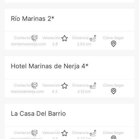
Río Marinas 2*
Cómo llegar
Contacta
Valoración
Distancia
riomarinasnerja.com
3.8
2.03 km
Hotel Marinas de Nerja 4*
Cómo llegar
Contacta
Valoración
Distancia
mariasdenerja.com
4.3
2.15 km
La Casa Del Barrio
Cómo llegar
Contacta
Valoración
Distancia
lacasadelbarrio.es
3.5
3.37 km