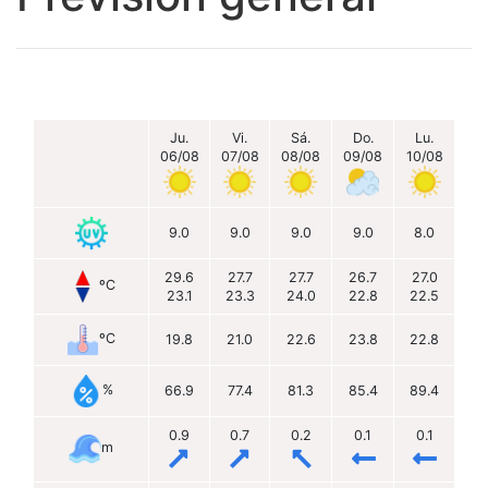
Ju.
Vi.
Sá.
Do.
Lu.
06/08
07/08
08/08
09/08
10/08
9.0
9.0
9.0
9.0
8.0
29.6
27.7
27.7
26.7
27.0
ºC
23.1
23.3
24.0
22.8
22.5
ºC
19.8
21.0
22.6
23.8
22.8
%
66.9
77.4
81.3
85.4
89.4
0.9
0.7
0.2
0.1
0.1
m