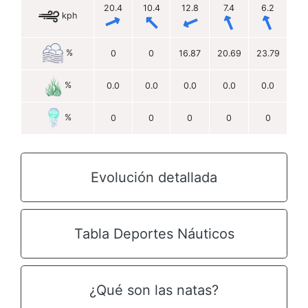
20.4
10.4
12.8
7.4
6.2
kph
%
0
0
16.87
20.69
23.79
%
0.0
0.0
0.0
0.0
0.0
%
0
0
0
0
0
Evolución detallada
Tabla Deportes Náuticos
¿Qué son las natas?