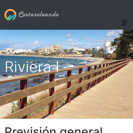
Costasoleando
Riviera I
Previsión general