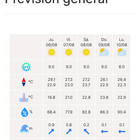
Ju.
Vi.
Sá.
Do.
Lu.
06/08
07/08
08/08
09/08
10/08
9.0
9.0
9.0
9.0
8.0
29.1
27.3
27.2
26.1
26.4
ºC
22.9
23.0
23.7
22.5
22.3
ºC
19.8
21.0
22.8
23.8
22.9
%
68.4
77.9
82.8
86.3
90.4
0.9
0.8
0.2
0.1
0.1
m