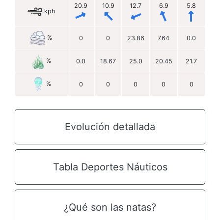
20.9
10.9
12.7
6.9
5.8
kph
%
0
0
23.86
7.64
0.0
%
0.0
18.67
25.0
20.45
21.7
%
0
0
0
0
0
Evolución detallada
Tabla Deportes Náuticos
¿Qué son las natas?