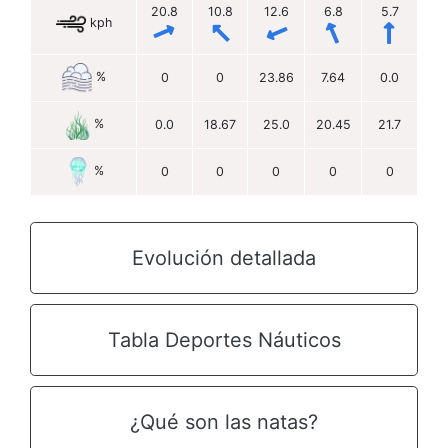
20.8
10.8
12.6
6.8
5.7
kph
%
0
0
23.86
7.64
0.0
%
0.0
18.67
25.0
20.45
21.7
%
0
0
0
0
0
Evolución detallada
Tabla Deportes Náuticos
¿Qué son las natas?