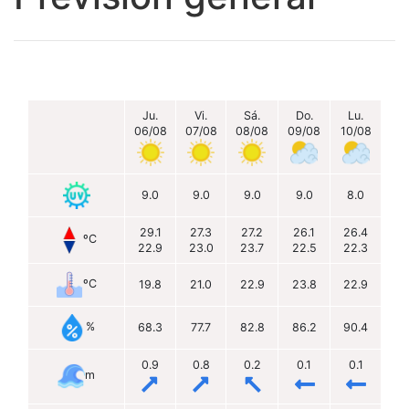
Ju.
Vi.
Sá.
Do.
Lu.
06/08
07/08
08/08
09/08
10/08
9.0
9.0
9.0
9.0
8.0
29.1
27.3
27.2
26.1
26.4
ºC
22.9
23.0
23.7
22.5
22.3
ºC
19.8
21.0
22.9
23.8
22.9
%
68.3
77.7
82.8
86.2
90.4
0.9
0.8
0.2
0.1
0.1
m