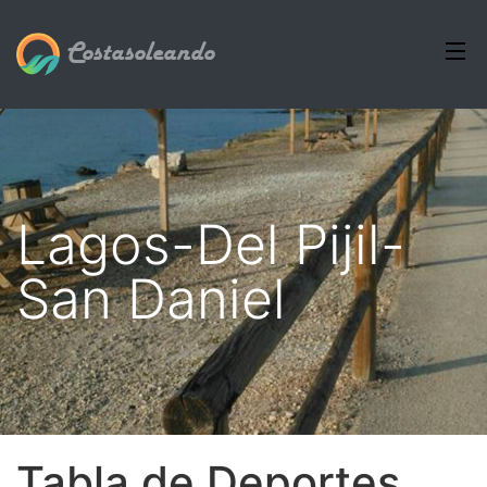
Costasoleando
Lagos-Del Pijil-
San Daniel
Tabla de Deportes