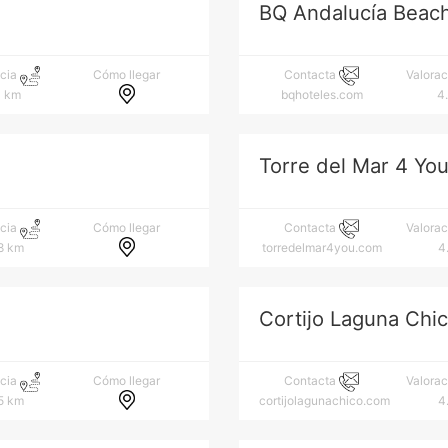
BQ Andalucía Beach
Cómo llegar
ncia
Contacta
Valora
3 km
bqhoteles.com
4
Torre del Mar 4 Yo
Cómo llegar
ncia
Contacta
Valora
8 km
torredelmar4you.com
4
Cortijo Laguna Chi
Cómo llegar
ncia
Contacta
Valora
5 km
cortijolagunachico.com
4