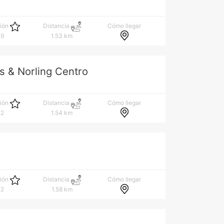
Cómo llegar
ción
Distancia
.9
1.53 km
s & Norling Centro
Cómo llegar
ción
Distancia
.2
1.54 km
Cómo llegar
ción
Distancia
.2
1.58 km