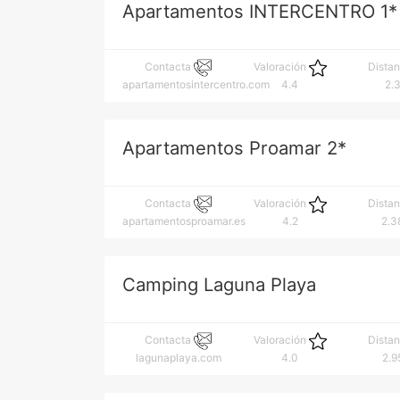
Apartamentos INTERCENTRO 1*
Contacta
Valoración
Dista
apartamentosintercentro.com
4.4
2.
Apartamentos Proamar 2*
Contacta
Valoración
Dista
apartamentosproamar.es
4.2
2.3
Camping Laguna Playa
Contacta
Valoración
Dista
lagunaplaya.com
4.0
2.9