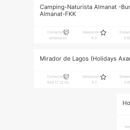
Camping-Naturista Almanat -Bu
Almanat-FKK
Contacta
Valoración
Dista
almanat.es
4.3
3.9
Mirador de Lagos (Holidays Axa
Contacta
Valoración
Dista
644 17 22 02
4.7
5.8
Ho
ho