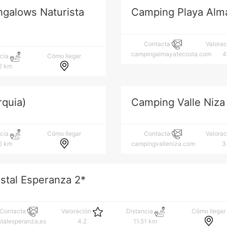
ngalows Naturista
Camping Playa Alm
Contacta
Valora
campingalmayatecosta.com
4
Cómo llegar
ncia
2 km
rquia)
Camping Valle Niza
Cómo llegar
ncia
Contacta
Valora
5 km
campingvalleniza.com
3
stal Esperanza 2*
Cómo llegar
Contacta
Valoración
Distancia
stalesperanza,es
4.2
11.51 km