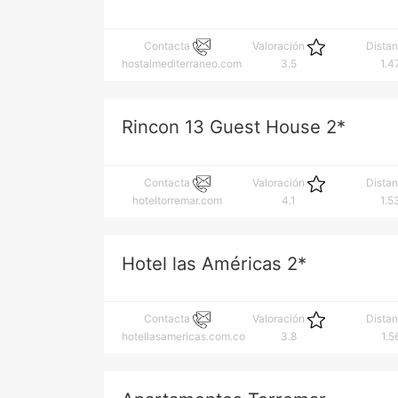
Contacta
Valoración
Dista
hostalmediterraneo.com
3.5
1.4
Rincon 13 Guest House 2*
Contacta
Valoración
Dista
hoteltorremar.com
4.1
1.5
Hotel las Américas 2*
Contacta
Valoración
Dista
hotellasamericas.com.co
3.8
1.5