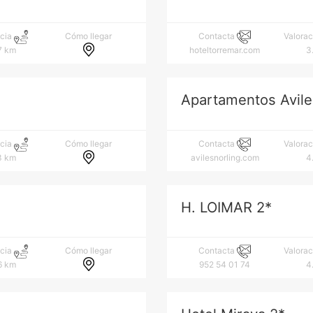
Cómo llegar
ncia
Contacta
Valora
7 km
hoteltorremar.com
3
Apartamentos Avile
Cómo llegar
ncia
Contacta
Valora
3 km
avilesnorling.com
4
H. LOIMAR 2*
Cómo llegar
ncia
Contacta
Valora
6 km
952 54 01 74
4