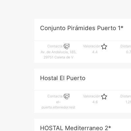
Conjunto Pirámides Puerto 1*
Contacta
Valoración
Dista
Av. de Andalucía, 185,
4.4
0.
29751 Caleta de V
Hostal El Puerto
Contacta
Valoración
Dista
el-
4.6
1.2
puerto.eltenedor.rest
HOSTAL Mediterraneo 2*