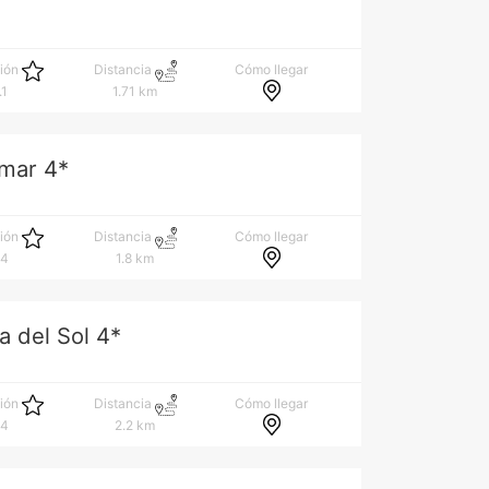
Cómo llegar
ción
Distancia
.1
1.71 km
mar 4*
Cómo llegar
ción
Distancia
.4
1.8 km
a del Sol 4*
Cómo llegar
ción
Distancia
.4
2.2 km