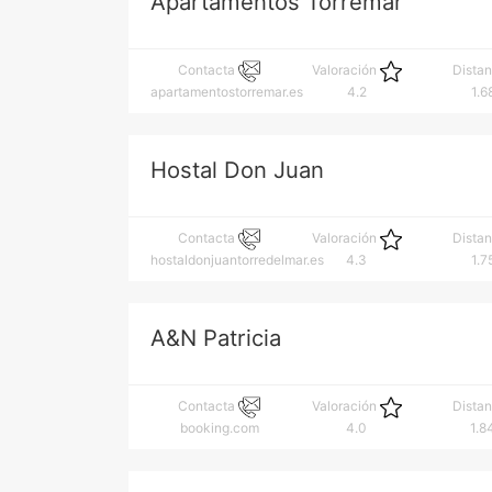
Apartamentos Torremar
Contacta
Valoración
Dista
apartamentostorremar.es
4.2
1.6
Hostal Don Juan
Contacta
Valoración
Dista
hostaldonjuantorredelmar.es
4.3
1.7
A&N Patricia
Contacta
Valoración
Dista
booking.com
4.0
1.8