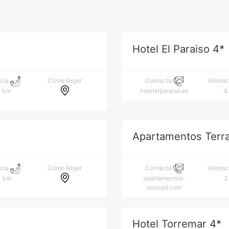
Hotel El Paraiso 4*
Cómo llegar
ncia
Contacta
Valora
7 km
hotelelparaiso.es
4
Apartamentos Terra
Cómo llegar
ncia
Contacta
Valora
1 km
apartamentos-
3
terrasol.com
Hotel Torremar 4*