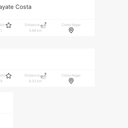
ayate Costa
Cómo llegar
ción
Distancia
.1
5.66 km
Cómo llegar
ción
Distancia
.9
8.32 km