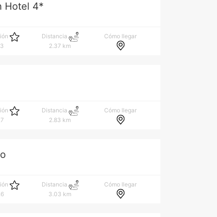
 Hotel 4*
Cómo llegar
ción
Distancia
.3
2.37 km
u
Cómo llegar
ción
Distancia
.7
2.83 km
co
Cómo llegar
ción
Distancia
.6
3.03 km