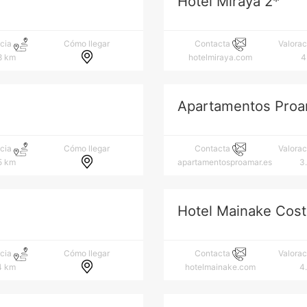
Hotel Miraya 2*
Cómo llegar
ncia
Contacta
Valora
8 km
hotelmiraya.com
4
Apartamentos Proa
Cómo llegar
ncia
Contacta
Valora
5 km
apartamentosproamar.es
3
Hotel Mainake Cost
Cómo llegar
ncia
Contacta
Valora
4 km
hotelmainake.com
4