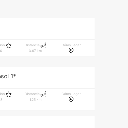
Cómo llegar
ción
Distancia
.0
0.97 km
sol 1*
Cómo llegar
ción
Distancia
.8
1.25 km