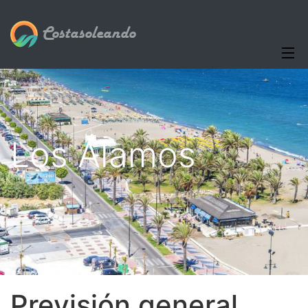
Costasoleando
Los Álamos
Previsión general