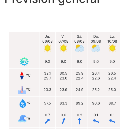
Ju.
Vi.
Sá.
Do.
Lu.
06/08
07/08
08/08
09/08
10/08
9.0
9.0
9.0
9.0
9.0
32.1
30.5
25.9
26.4
26.5
ºC
25.7
23.0
22.4
22.6
22.4
ºC
23.3
23.9
24.9
25.2
25.0
%
57.5
83.3
89.2
90.6
89.7
0.7
0.6
0.2
0.1
0.1
m