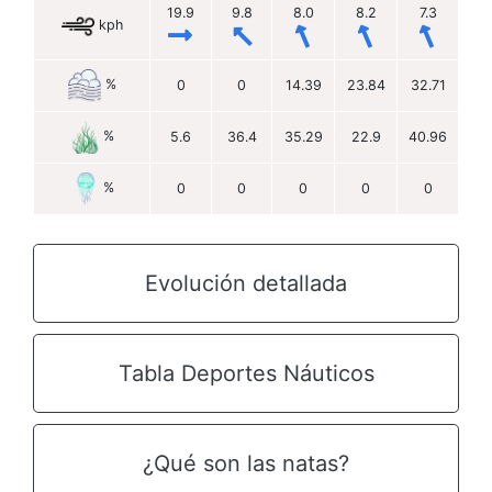
19.9
9.8
8.0
8.2
7.3
kph
%
0
0
14.39
23.84
32.71
%
5.6
36.4
35.29
22.9
40.96
%
0
0
0
0
0
Evolución detallada
Tabla Deportes Náuticos
¿Qué son las natas?