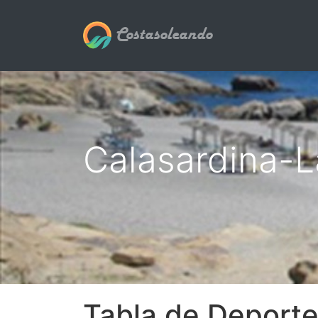
Costasoleando
Calasardina-L
Tabla de Deporte