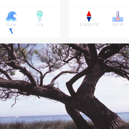
0.3 m
0 %
27.2/22.2 ºC
22.1 ºC