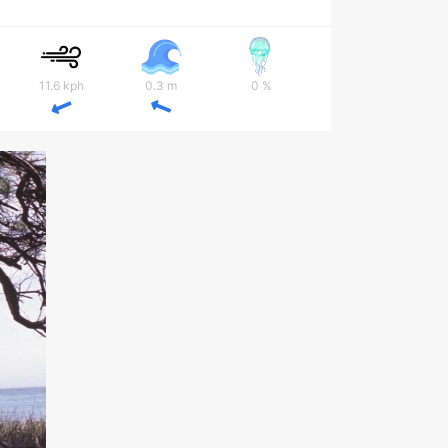
11.6 kph
0.3 m
0 %