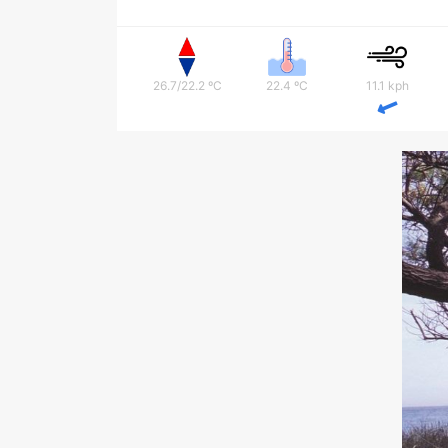
26.7/22.2 ºC
22.4 ºC
11.1 kph