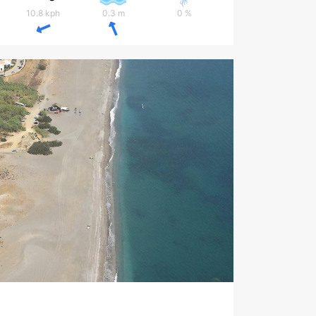
10.8 kph
0.3 m
0 %