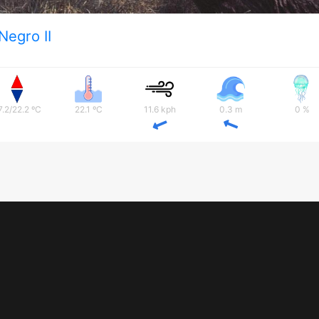
 Negro II
7.2/22.2 ºC
22.1 ºC
11.6 kph
0.3 m
0 %