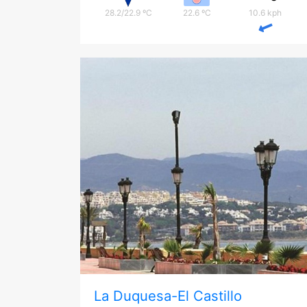
28.2/22.9 ºC
22.6 ºC
10.6 kph
La Duquesa-El Castillo