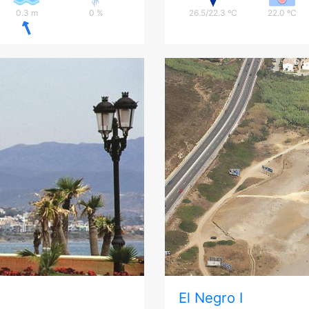
0.3 m
0 %
26.5/22.3 ºC
22.0 ºC
El Negro I