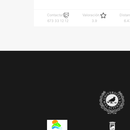
Contacta
Valoración
Dista
673 33 12 12
3.9
6.4