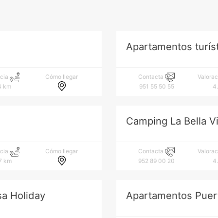
Apartamentos turís
Cómo llegar
ncia
Contacta
Valora
4 km
951 55 50 55
4
Camping La Bella V
Cómo llegar
ncia
Contacta
Valora
7 km
952 89 00 20
4
a Holiday
Apartamentos Puer