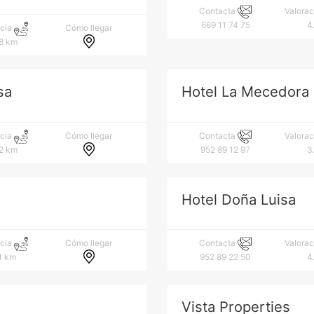
Contacta
Valora
669 11 74 75
4
Cómo llegar
ncia
8 km
sa
Hotel La Mecedora
Cómo llegar
ncia
Contacta
Valora
2 km
952 89 12 97
3
Hotel Doña Luisa
Cómo llegar
ncia
Contacta
Valora
1 km
952 89 22 50
4
Vista Properties