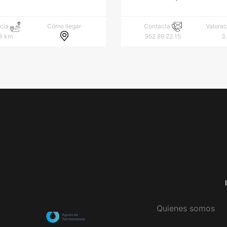
Cómo llegar
ncia
Contacta
Valora
3 km
952 89 22 15
3
Quienes somos