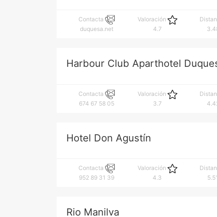
Contacta
Valoración
Dista
duquesa.net
4.7
3.4
Harbour Club Aparthotel Duque
Contacta
Valoración
Dista
674 67 58 05
3.7
4.4
Hotel Don Agustín
Contacta
Valoración
Dista
952 89 31 39
4.3
5.5
Rio Manilva