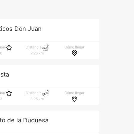
ticos Don Juan
Cómo llegar
ción
Distancia
.0
2.26 km
ista
Cómo llegar
ción
Distancia
.3
3.25 km
to de la Duquesa