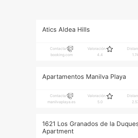
Atics Aldea Hills
Contacta
Valoración
Dista
booking.com
4.4
1.7
Apartamentos Manilva Playa
Contacta
Valoración
Dista
manilvaplaya.es
5.0
2.5
1621 Los Granados de la Duques
Apartment