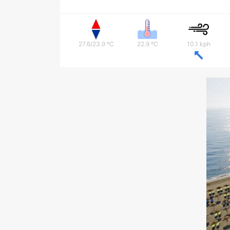
27.6/23.9 ºC
22.9 ºC
10.1 kph