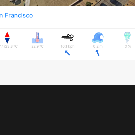
n Francisco
7.4/23.8 ºC
22.9 ºC
10.1 kph
0.2 m
0 %