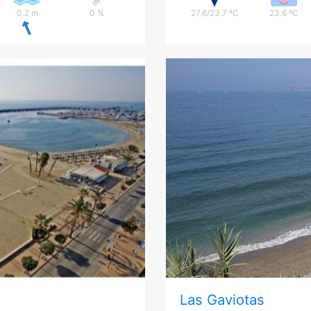
0.2 m
0 %
27.6/23.7 ºC
23.6 ºC
Las Gaviotas