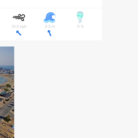
10.0 kph
0.2 m
0 %