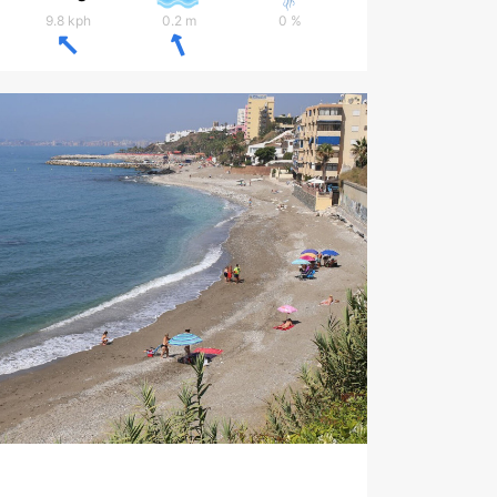
9.8 kph
0.2 m
0 %