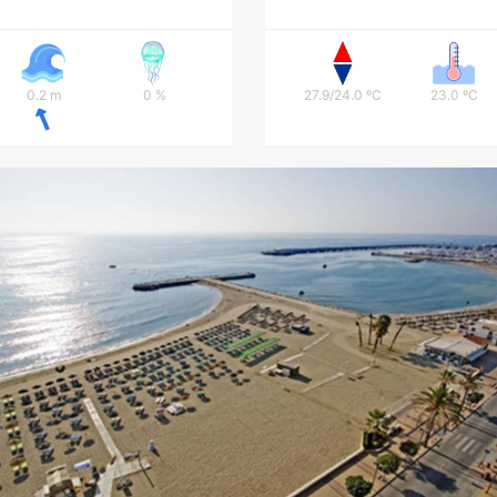
0.2 m
0 %
27.9/24.0 ºC
23.0 ºC