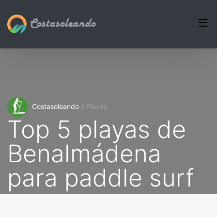
Costasoleando
Costasoleando
Playas
Top 5 playas de
Benalmádena
para paddle surf