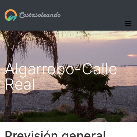
Costasoleando
Algarrobo-Calle
Real
Previsión general