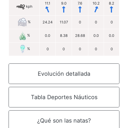
11.1
9.0
7.6
10.2
8.2
kph
%
24.24
11.07
0
0
0
%
0.0
8.38
28.68
0.0
0.0
%
0
0
0
0
0
Evolución detallada
Tabla Deportes Náuticos
¿Qué son las natas?